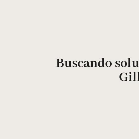
Ir
al
contenido
Buscando solu
Gil